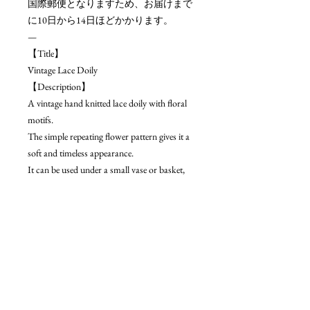
国際郵便となりますため、お届けまで
に10日から14日ほどかかります。
—
【Title】
Vintage Lace Doily
【Description】
A vintage hand knitted lace doily with floral
motifs.
The simple repeating flower pattern gives it a
soft and timeless appearance.
It can be used under a small vase or basket,
layered with other textiles, or placed on a
shelf or table.
It pairs naturally with wooden furniture and
old ceramics, especially in the light of early
summer.
Due to age, slight irregularities or loose
threads may be present.
Please enjoy these as part of the character of a