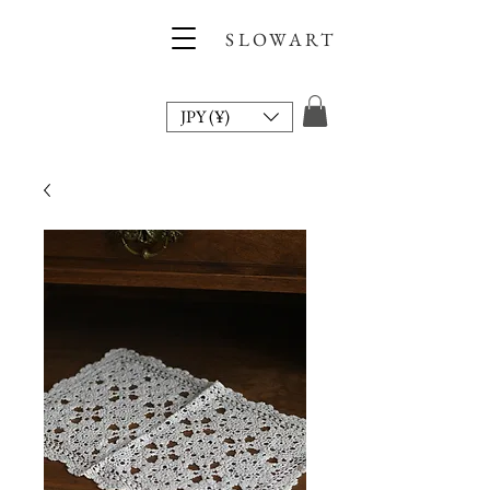
SLOWART
JPY (¥)