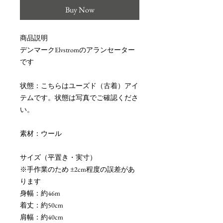
Buy Now
商品説明
デンマークElvstromのアランセーター
です
状態：こちらはユーズド（古着）アイ
テムです。状態は写真でご確認くださ
い。
素材：ウール
サイズ（平置き・実寸）
※手作業のため ±2cm程度の誤差があ
ります
身幅：約46m
着丈：約50cm
肩幅：約40cm