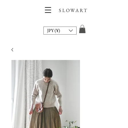
SLOWART
JPY (¥)