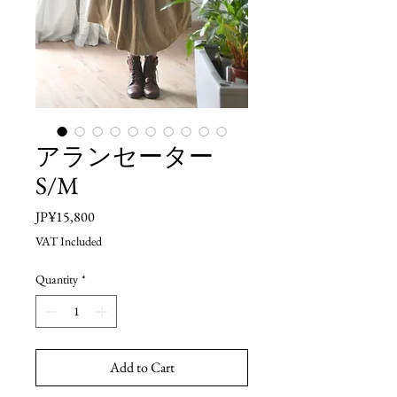
アランセーター
S/M
Price
JP¥15,800
VAT Included
Quantity
*
Add to Cart