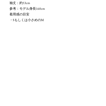
袖丈：約53cm
参考：モデル身長160cm
着用感の目安
・Sもしくは小さめのM
ご購入前に必ずご確認ください
・手編みのものやオーバーサイズとし
て作られているものも多く、表記のサ
イズは、あくまで目安となります。お
手持ちのセーターのサイズと比較して
いただくと、より確実かと思います。
・手編み作品などは、編み目の不均一
さや個体差があります
・画面環境により、実物と色味が異な
る場合があります
発送について
発送方法：ポーランドより郵便局にて
発送