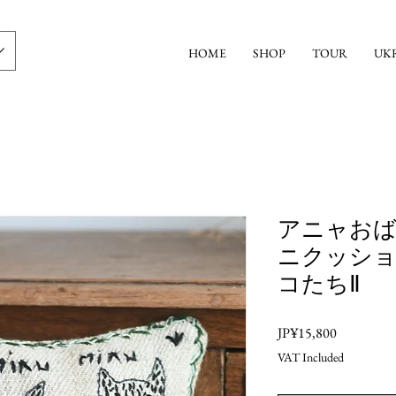
HOME
SHOP
TOUR
UK
アニャお
ニクッショ
コたちⅡ
Price
JP¥15,800
VAT Included