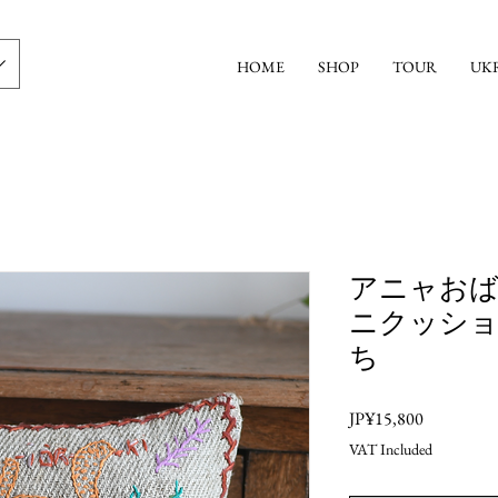
HOME
SHOP
TOUR
UK
アニャお
ニクッシ
ち
Price
JP¥15,800
VAT Included