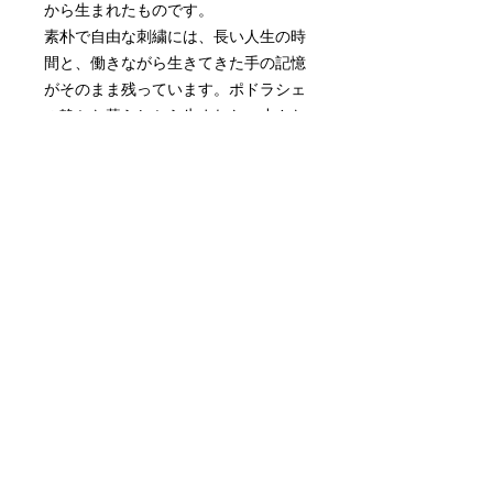
から生まれたものです。
素朴で自由な刺繍には、長い人生の時
間と、働きながら生きてきた手の記憶
がそのまま残っています。ポドラシェ
の静かな暮らしから生まれた、小さな
物語のような作品をお届けします。
【サイズ】
約27 × 33 cm
ストラップ長さ：96cm (調整不可）
【素材】
表：ヴィンテージリネン・麻袋
裏：化繊生地
持ち手：牛革
【仕様】
・内ポケット × 1
・マグネットボタン付き
【ご注意】
古い布を使用しているため、織りムラ