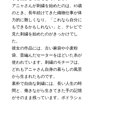
アニャさんが刺繍を始めたのは、83歳
のとき。長年続けてきた織物仕事が体
力的に難しくなり、「これなら自分に
もできるかもしれない」と、テレビで
見た刺繍を始めたのがきっかけでし
た。
彼女の作品には、古い麻袋や小麦粉
袋、昔編んだセーターをほどいた糸が
使われています。刺繍のモチーフは、
どれもアニャさん自身の暮らしの風景
から生まれたものです。
素朴で自由な刺繍には、長い人生の時
間と、働きながら生きてきた手の記憶
がそのまま残っています。ポドラシェ
の静かな暮らしから生まれた、小さな
物語のような作品をお届けします。
【サイズ】